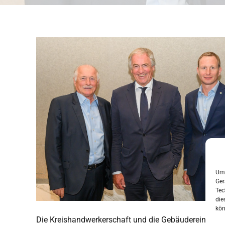
Um 
Ger
Tec
die
kön
Die Kreishandwerkerschaft und die Gebäudereiniger-