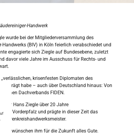
bäudereiniger-Handwerk
le wurde bei der Mitgliederversammlung des
Handwerks (BIV) in Köln feierlich verabschiedet und
nte engagierte sich Ziegle auf Bundesebene, zuletzt
nd davor viele Jahre im Ausschuss für Rechts- und
art.
 „verlässlichen, krisenfesten Diplomaten des
mitgeprägt habe – auch über Deutschland hinaus: Von
opäischen Dachverbands FIDEN.
 war Hans Ziegle über 20 Jahre
haft Vorderpfalz und prägte in dieser Zeit das
uf
 er Ehrenkreishandwerksmeister.
,
 und wünschen ihm für die Zukunft alles Gute.