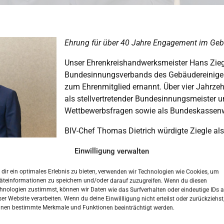
Ehrung für über 40 Jahre Engagement im Ge
Unser Ehrenkreishandwerksmeister Hans Zieg
Bundesinnungsverbands des Gebäudereiniger-
zum Ehrenmitglied ernannt. Über vier Jahrzeh
als stellvertretender Bundesinnungsmeister u
Wettbewerbsfragen sowie als Bundeskassenw
BIV-Chef Thomas Dietrich würdigte Ziegle als
Mittelstands“, der den Verband maßgeblich 
Einwilligung verwalten
2003 bis 2024 war Ziegle Präsident des eur
dir ein optimales Erlebnis zu bieten, verwenden wir Technologien wie Cookies, um
Neben seinem Engagement im Bundesverband
äteinformationen zu speichern und/oder darauf zuzugreifen. Wenn du diesen
Kreishandwerksmeister der Kreishandwerkersc
hnologien zustimmst, können wir Daten wie das Surfverhalten oder eindeutige IDs a
regionale Handwerk nachhaltig. Seit 2017 ist
ser Website verarbeiten. Wenn du deine Einwillligung nicht erteilst oder zurückziehst
nen bestimmte Merkmale und Funktionen beeinträchtigt werden.
Innung danken Hans Ziegle für sein herausragendes Engagement