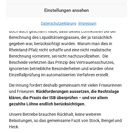
Belastungsgrenze nach dem Lockdown in unseren Salons.
Hätten wir das nicht gemacht, könnten wir vermutlich die
Einstellungen ansehen
Corona-Soforthilfen behalten.
Datenschutzerklärung
Impressum
Heck verwies darauf, dass in anderen Bundesländern man es
doch auch geschafft habe, dass dieses Lohnkosten bei der
Berechnung des Liquiditätsengpasses, der ja tatsächlich
gegeben war, berücksichtigt wurden. Warum man dies in
Rheinland-Pfalz nicht schaffe und eine nicht realistische
Berechnung vornimmt, sei nicht nachzuvollziehen. Die
Bescheide verletzten das Prinzip des Vertrauensschutzes,
ignorierten betriebliche Besonderheiten und würden ohne
Einzelfallprüfung im automatisierten Verfahren erstellt.
Die Innung fordert deshalb gemeinsam mit vielen Friseurinnen
und Friseuren:
Rückforderungen aussetzen, die Rechtslage
klären, die Praxis der ISB überprüfen – und vor allem
gezahlte Löhne endlich berücksichtigen
.
Unsere Betriebe brauchen Rückhalt, keine weiteren
Belastungen, so das gemeinsame Fazit von Stock, Bengel und
Heck.