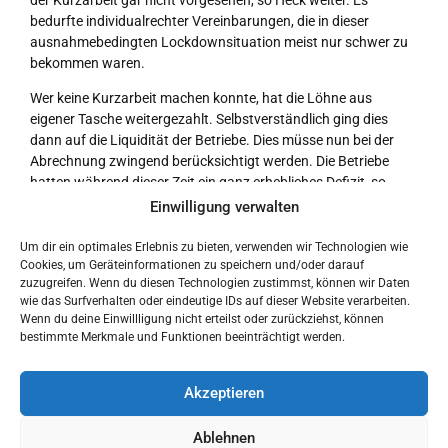
der Kurzarbeit gar nicht vorgesehen, so Heck weiter. Es
bedurfte individualrechter Vereinbarungen, die in dieser
ausnahmebedingten Lockdownsituation meist nur schwer zu
bekommen waren.
Wer keine Kurzarbeit machen konnte, hat die Löhne aus
eigener Tasche weitergezahlt. Selbstverständlich ging dies
dann auf die Liquidität der Betriebe. Dies müsse nun bei der
Abrechnung zwingend berücksichtigt werden. Die Betriebe
hatten während dieser Zeit ein ganz erhebliches Defizit, so
deren Stellvertreterin Bengel. Statt dies aber anzuerkennen,
Einwilligung verwalten
werden nun in Rheinland-Pfalz Umsätze aus der Zeit nach dem
Lockdown ohne die gezahlten Lohnkosten herangezogen, um
Um dir ein optimales Erlebnis zu bieten, verwenden wir Technologien wie
Cookies, um Geräteinformationen zu speichern und/oder darauf
eine angebliche fehlende Förderberechtigung zu begründen.
zuzugreifen. Wenn du diesen Technologien zustimmst, können wir Daten
Dies wurde in anderen Bundesländern nicht so gehandhabt.
wie das Surfverhalten oder eindeutige IDs auf dieser Website verarbeiten.
Zudem sind diese Umsätze aber auch nur durch
Wenn du deine Einwillligung nicht erteilst oder zurückziehst, können
überobligatorischen Einsatz von Betriebsinhabern und
bestimmte Merkmale und Funktionen beeinträchtigt werden.
Mitarbeitenden nach dem Lockdown erwirtschaftet worden,
darauf weist Bengel hin. Die Friseure haben sich nach der
Akzeptieren
Schließung aufgerieben, um ihre Betriebe zu retten. Dass diese
Leistung jetzt quasi als Argument für Rückforderungen
genutzt wird, ist ein Hohn, betonte Bengel. Wir standen bis zur
Ablehnen