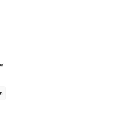
uf
,
en