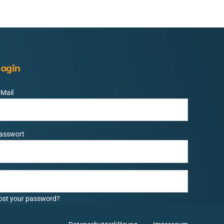
ogin
-Mail
asswort
ost your password?