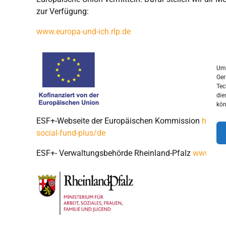
zur Verfügung:
www.europa-und-ich.rlp.de
Um 
Ger
Tec
die
kön
ESF+-Webseite der Europäischen Kommission
https:
social-fund-plus/de
ESF+- Verwaltungsbehörde Rheinland-Pfalz
www.esf.