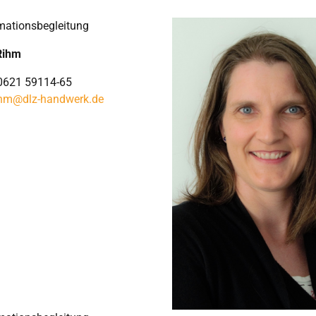
mationsbegleitung
Rihm
 0621 59114-65
ihm@dlz-handwerk.de