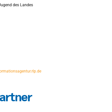
d Jugend des Landes
rmationsagentur.rlp.de
artner