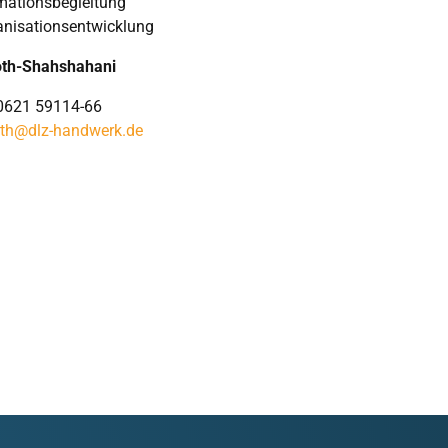
mationsbegleitung
anisationsentwicklung
oth-Shahshahani
 0621 59114-66
oth@dlz-handwerk.de