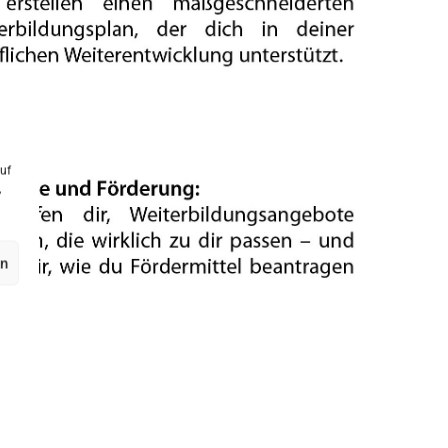
uf
,
en