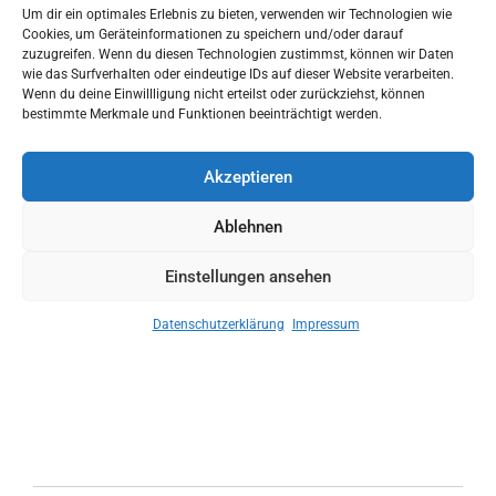
Um dir ein optimales Erlebnis zu bieten, verwenden wir Technologien wie
Cookies, um Geräteinformationen zu speichern und/oder darauf
zuzugreifen. Wenn du diesen Technologien zustimmst, können wir Daten
wie das Surfverhalten oder eindeutige IDs auf dieser Website verarbeiten.
Wenn du deine Einwillligung nicht erteilst oder zurückziehst, können
bestimmte Merkmale und Funktionen beeinträchtigt werden.
Akzeptieren
Ablehnen
Gerne können Sie sich natürlich auch gedruckte Exemplare in
Einstellungen ansehen
unserer Geschäftsstelle anfordern.
Alle Mitgliedsbetriebe erhalten automatisch eine gedruckte
Datenschutzerklärung
Impressum
Version auf dem Postweg.