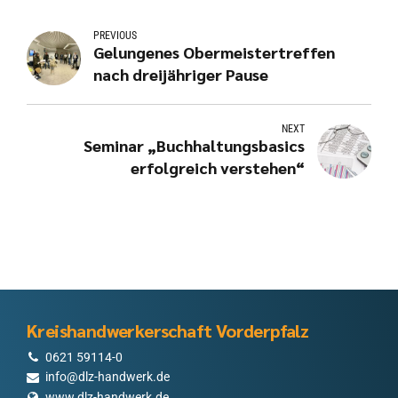
PREVIOUS
Gelungenes Obermeistertreffen
nach dreijähriger Pause
NEXT
Seminar „Buchhaltungsbasics
erfolgreich verstehen“
Kreishandwerkerschaft Vorderpfalz
0621 59114-0
info@dlz-handwerk.de
www.dlz-handwerk.de