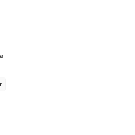
uf
,
en