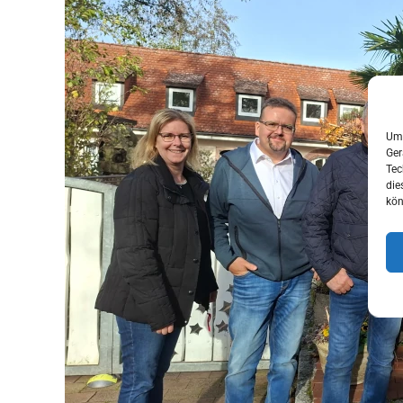
Um 
Ger
Tec
die
kön