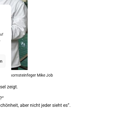
uf
,
en
et, Schornsteinfeger Mike Job
el zeigt.
?”
önheit, aber nicht jeder sieht es”.