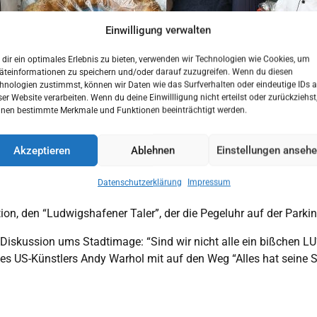
Einwilligung verwalten
dir ein optimales Erlebnis zu bieten, verwenden wir Technologien wie Cookies, um
äteinformationen zu speichern und/oder darauf zuzugreifen. Wenn du diesen
hnologien zustimmst, können wir Daten wie das Surfverhalten oder eindeutige IDs a
ser Website verarbeiten. Wenn du deine Einwillligung nicht erteilst oder zurückziehst
nen bestimmte Merkmale und Funktionen beeinträchtigt werden.
Akzeptieren
Ablehnen
Einstellungen anseh
Datenschutzerklärung
Impressum
rbürgermeistein Jutta Steinruck, Bäckermeister Ulf und Sebastian Lanz
on, den “Ludwigshafener Taler”, der die Pegeluhr auf der Parkins
 Diskussion ums Stadtimage: “Sind wir nicht alle ein bißchen LU
s US-Künstlers Andy Warhol mit auf den Weg “Alles hat seine Sch