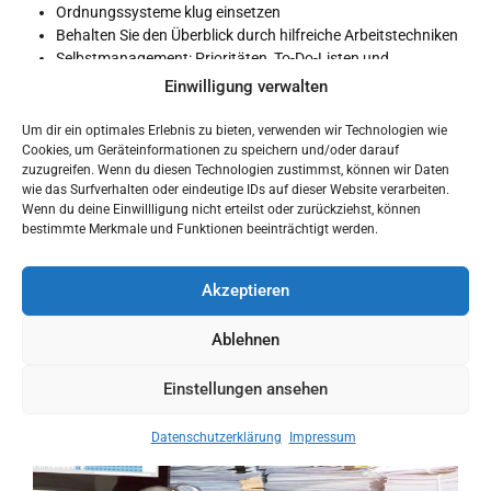
Ordnungssysteme klug einsetzen
Behalten Sie den Überblick durch hilfreiche Arbeitstechniken
Selbstmanagement: Prioritäten, To-Do-Listen und
Tagesplan
Einwilligung verwalten
Zeitmanagement
Zeitspartipps für die Bearbeitung von E-Mails
Um dir ein optimales Erlebnis zu bieten, verwenden wir Technologien wie
Cookies, um Geräteinformationen zu speichern und/oder darauf
Datum:
Mittwoch, 19. Juni 2024, 13:00 bis 16:00 Uhr
zuzugreifen. Wenn du diesen Technologien zustimmst, können wir Daten
wie das Surfverhalten oder eindeutige IDs auf dieser Website verarbeiten.
Ort:
Haus des Handwerks, Ludwigsplatz 10, 67059
Wenn du deine Einwillligung nicht erteilst oder zurückziehst, können
Ludwigshafen
bestimmte Merkmale und Funktionen beeinträchtigt werden.
Referentin:
Romina Schuck
Akzeptieren
Kosten:
125,00 EUR zzgl. MwSt. pro Person
Ablehnen
Einstellungen ansehen
Datenschutzerklärung
Impressum