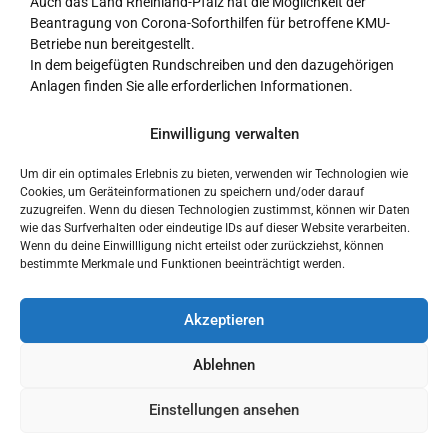
Auch das Land Rheinland-Pfalz hat die Möglichkeit der
Beantragung von Corona-Soforthilfen für betroffene KMU-
Betriebe nun bereitgestellt.
In dem beigefügten Rundschreiben und den dazugehörigen
Anlagen finden Sie alle erforderlichen Informationen.
Anlagen:
Einwilligung verwalten
– HW-Intern 07-2020
Um dir ein optimales Erlebnis zu bieten, verwenden wir Technologien wie
– 1_-_Antrag_Corona-Soforthilfe_29032020_speicherbar
Cookies, um Geräteinformationen zu speichern und/oder darauf
– 2_-_Bearbeitungshinweise_zum_Antragverfahren
zuzugreifen. Wenn du diesen Technologien zustimmst, können wir Daten
– 4_-_FAQs
wie das Surfverhalten oder eindeutige IDs auf dieser Website verarbeiten.
Wenn du deine Einwillligung nicht erteilst oder zurückziehst, können
bestimmte Merkmale und Funktionen beeinträchtigt werden.
Akzeptieren
Ablehnen
PREVIOUS
HANDWERK-INTERN 06/2020
Einstellungen ansehen