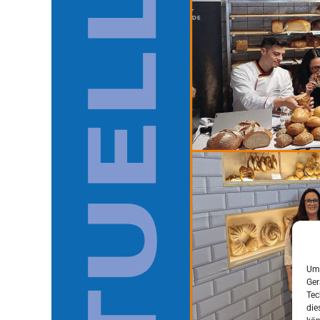
Um 
Ger
Tec
die