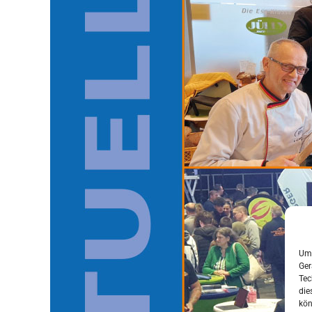
Um 
Ger
Tec
die
kön