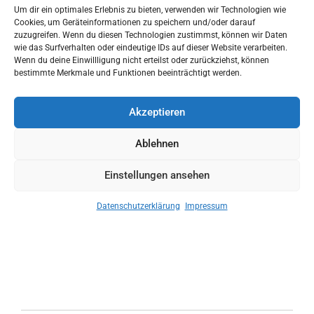
Um dir ein optimales Erlebnis zu bieten, verwenden wir Technologien wie
Cookies, um Geräteinformationen zu speichern und/oder darauf
zuzugreifen. Wenn du diesen Technologien zustimmst, können wir Daten
wie das Surfverhalten oder eindeutige IDs auf dieser Website verarbeiten.
Wenn du deine Einwillligung nicht erteilst oder zurückziehst, können
bestimmte Merkmale und Funktionen beeinträchtigt werden.
Akzeptieren
Ablehnen
Einstellungen ansehen
Gerne können Sie sich natürlich auch gedruckte Exemplare in
unserer Geschäftsstelle anfordern.
Alle Mitgliedsbetriebe erhalten automatisch eine gedruckte
Datenschutzerklärung
Impressum
Version auf dem Postweg.