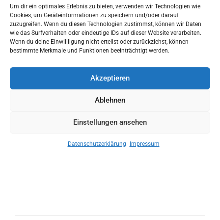
Um dir ein optimales Erlebnis zu bieten, verwenden wir Technologien wie
Cookies, um Geräteinformationen zu speichern und/oder darauf
zuzugreifen. Wenn du diesen Technologien zustimmst, können wir Daten
wie das Surfverhalten oder eindeutige IDs auf dieser Website verarbeiten.
Wenn du deine Einwillligung nicht erteilst oder zurückziehst, können
bestimmte Merkmale und Funktionen beeinträchtigt werden.
Akzeptieren
Ablehnen
Gerne können Sie sich natürlich auch gedruckte Exemplare in
Einstellungen ansehen
unserer Geschäftsstelle anfordern.
Alle Mitgliedsbetriebe erhalten automatisch eine gedruckte
Datenschutzerklärung
Impressum
Version auf dem Postweg.