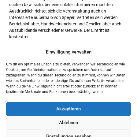
suchen bzw. sich über eine solche informieren möchten.
Ausdrücklich richtet sich die Veranstaltung auch an
Interessierte außerhalb von Speyer. Vertreten sein werden
Betriebsinhaber, Handwerksmeister und Gesellen aber auch
Auszubildende verschiedener Gewerke. Der Eintritt ist
kostenfrei.
Wir würden uns freuen, wenn möglichst viele sich für die Messe
Einwilligung verwalten
engagieren, wir aktiv um geeignete Auszubildende werden und
wir ein starkes Bild des Handwerks zeichnen können.
Um dir ein optimales Erlebnis zu bieten, verwenden wir Technologien wie
Cookies, um Geräteinformationen zu speichern und/oder darauf
zuzugreifen. Wenn du diesen Technologien zustimmst, können wir Daten
wie das Surfverhalten oder eindeutige IDs auf dieser Website verarbeiten.
Wenn du deine Einwillligung nicht erteilst oder zurückziehst, können
bestimmte Merkmale und Funktionen beeinträchtigt werden.
Akzeptieren
Ablehnen
Einstellungen ansehen