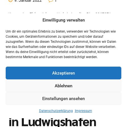
9. Januar 2022
1
Kategorien: ElektroAdresse Hedwig-Laudien-Ring 3367071
Einwilligung verwalten
LudwigshafenKontakt Tel.: 0621-5957320E-Mail:
u.tartter@tartter.comHomepage: www.tartter.com
Um dir ein optimales Erlebnis zu bieten, verwenden wir Technologien wie
Cookies, um Geräteinformationen zu speichern und/oder darauf
zuzugreifen. Wenn du diesen Technologien zustimmst, können wir Daten
wie das Surfverhalten oder eindeutige IDs auf dieser Website verarbeiten.
Continue reading
Wenn du deine Einwillligung nicht erteilst oder zurückziehst, können
bestimmte Merkmale und Funktionen beeinträchtigt werden.
Akzeptieren
Steinbauer
Ablehnen
Elektrotechnik
Einstellungen ansehen
GmbH
Datenschutzerklärung
Impressum
in Ludwigshafen