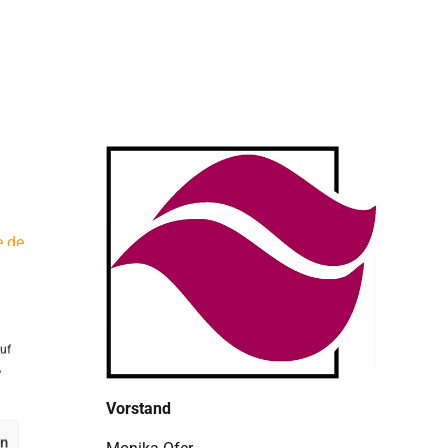
e.de
uf
,
Vorstand
en