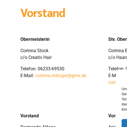
Vorstand
Obermeisterin
Stv. Obe
Corinna Stock
Corinna 
c/o Creativ Hair
c/o Haar
Telefon: 06233-69530
Telefon:
E-Mail:
corinna.metzger@gmx.de
E-Mail:
corinna.
Um 
Ger
Tec
die
kön
Vorstand
Vorstand