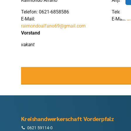
Raimondo Alfano
Anja Fisc
Telefon: 0621-6858586
Telefon:
E-Mail:
E-Mail:
a
raimondoalfano69@gmail.com
Vorstand
vakant
Kreishandwerkerschaft Vorderpfalz
0621 59114-0