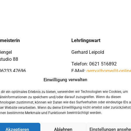
rmeisterin
Lehrlingswart
Bengel
Gerhard Leipold
studio 88
Telefon: 0621 516892
 06233 47696
E-Mail:
gerryathome@t-onlin
Einwilligung verwalten
bengel@haarstudio88.de
dir ein optimales Erlebnis zu bieten, verwenden wir Technologien wie Cookies, um
äteinformationen zu speichern und/oder darauf zuzugreifen. Wenn du diesen
hnologien zustimmst, können wir Daten wie das Surfverhalten oder eindeutige IDs a
ser Website verarbeiten. Wenn du deine Einwillligung nicht erteilst oder zurückziehst
nen bestimmte Merkmale und Funktionen beeinträchtigt werden.
Vorstand
Akzeptieren
Ablehnen
Einstellungen anseh